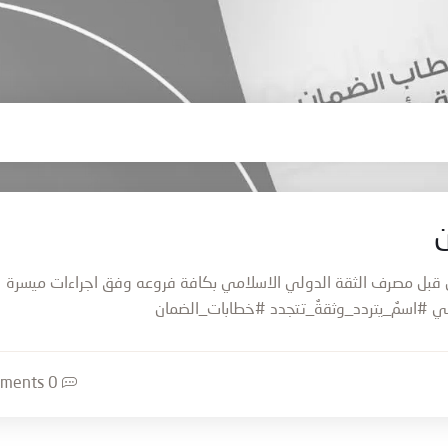
ن
 من قبل مصرف الثقة الدولي الاسلامي بكافة فروعه وفق اجراءات ميسرة
مي #اسمٌ_يتردد_وثقةٌ_تتجدد #خطابات_الضمان
0 Comments