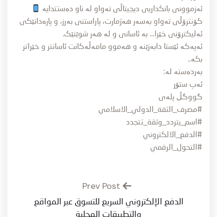
ئەزموونی بانکداریی دیجیتاڵی تەواو لە ناو دەستتدایە
کۆنترۆڵی تەواو بەسەر هەژمارت، پاراستنی بەرز، و پارەدانێکی
ئەلیکترۆنی خێرا… بە ئاسانی و لە هەر شوێنێک.
ئەپەکە ئێستا دابەزێنە و هەموو مامەڵەکانت ئاسانتر و خێراتر
بکە..
بەردەستە لە:
ئەپ ستۆر
گووگڵ پلەى
#مصرف_الثقة_الدولي_الاسلامي
#اسم_يتردد_وثقة_تتجدد
#الدفع_الالكتروني
#التحول_الرقمي
Prev Post
الدفع الإلكتروني السريع للتسوق عبر المواقع
والتطبيقات المحلية