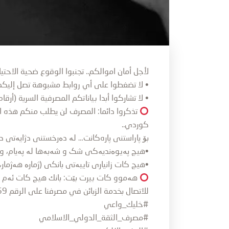
لأجل أمان اموالكم.. تجنبوا الوقوع ضحية الاحتيا
• لا تضغطوا على أي روابط مشبوهة تصل إليكم ع
• لا تشاركوا أبدا بياناتكم المصرفية السرية (أرقام الحسابات، كلمات 
تذكروا دائما: المصرف لن يطلب منكم هذه المع
كوردي..
بۆ پاراستنی پاره‌کانت… لە دەرخستنی دژایەتی دا
•هیچ پەیوەندیەکی شک و شەبەها لە پەیام، وات
•هیچ کات زانیاری تایبەتی بانکی (ژمارە هەژمار، تێپەڕەوشە، OTP، ژم
هەموو کات بیرت بێت: بانك هیچ کات ئەم زان
للاتصال بخدمة الزبائن في مصرفنا على الرقم 6669
#خليك_واعي
#مصرف_الثقة_الدولي_الاسلامي