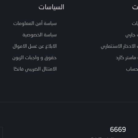
ت
السياسات
ات
سياسة أمن المعلومات
جاري
سياسة الخصوصية
لادخار الاستثماري
الابلاغ عن غسل الاموال
ماستر كارد
حقوق و واجبات الزبون
 حساب
الامتثال الضريبي فاتكا
6669