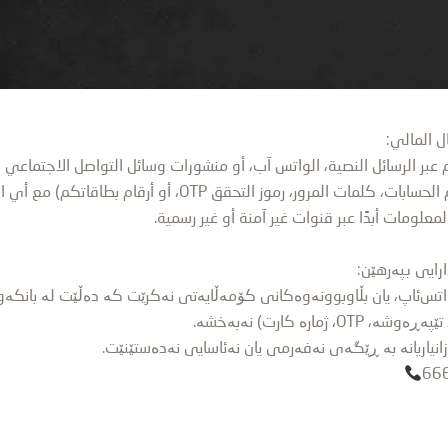
ل المالي:
بر الرسائل النصية، الواتس آب، أو منشورات وسائل التواصل الاجتماعي 
المرور، رموز التحقق OTP، أو أرقام بطاقاتكم) مع أي احد
لومات أبدًا عبر قنوات غير آمنة أو غير رسمية.
رایی بپەرهێن:
س‌ئاپ، یان بڵاوبوونەوەکانی کۆمەڵایەتی نەکرێت کە دەڵێت لە بانكەو
ارە کارت) نەبەخشە.
یاریانە بە ڕێگەی نەفەرمی یان نەئاسایی نەدەستێنێت.