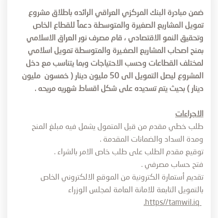
ضمن مبادرة البنك المركزي العراقي الرائده باطلاق مشروع
تمويل المشاريع الصغيرة والمتوسطة دعماً للقطاع الخاص
وتحقيق النمو الاقتصادي ، قام مصرف نور العراق الاسلامي
بمنح اصحاب المشاريع الصغـيرة والمتوسطة تمويل اسلامي
لمختلف القطاعات وحسب الاحتياجات وبما يتناسب مع دخل
المشروع ليصل التمويل الى 50 مليون دينار ( خمسون مليون
دينار ) بحيث يتم تسديده على شكل اقساط شهريه مريحه .
الاجراءات
طلب خطي مقدم من قبل المتمول يشمل فيه مبلغ المنح
ومدة السداد والضمانات المقدمة .
توقيع مقدم الطلب على طلب خاص الامر بالشراء .
فتح حساب مصرفي .
تقديم أستمارة الكترونية من الموقع الالكتروني الخاص
بالتمويل التابعة للامانة العامة لمجلس الوزراء
.
https//tamwil.iq